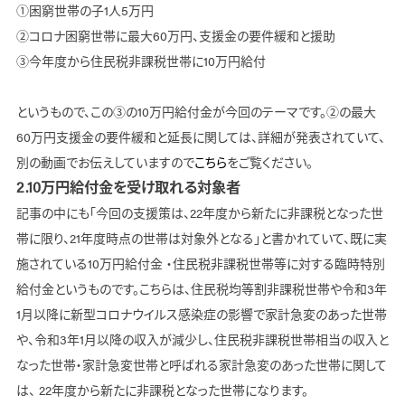
①困窮世帯の子1人5万円
②コロナ困窮世帯に最大60万円、支援金の要件緩和と援助
③今年度から住民税非課税世帯に10万円給付
というもので、この③の10万円給付金が今回のテーマです。②の最大
60万円支援金の要件緩和と延長に関しては、詳細が発表されていて、
別の動画でお伝えしていますので
こちら
をご覧ください。
2.10万円給付金を受け取れる対象者
記事の中にも「今回の支援策は、22年度から新たに非課税となった世
帯に限り、21年度時点の世帯は対象外となる」と書かれていて、既に実
施されている10万円給付金 ・住民税非課税世帯等に対する臨時特別
給付金というものです。こちらは、住民税均等割非課税世帯や令和3年
1月以降に新型コロナウイルス感染症の影響で家計急変のあった世帯
や、令和3年1月以降の収入が減少し、住民税非課税世帯相当の収入と
なった世帯・家計急変世帯と呼ばれる家計急変のあった世帯に関して
は、 22年度から新たに非課税となった世帯になります。