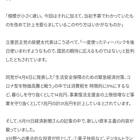
「規模が小さく遅い。 今回はそれに加えて、当初予算でわかっていたも
のを改めて計上を膨らましているこのやり方はいかがなものか」
立憲民主党の泉健太代表はこう述べて、「一度使ったティーバックを後
日使いまわすようなもので、国民の期待に応えるものではない」と批判
したともされています。
同党が4月8日に発表した「生活安全保障のための緊急経済対策、コ
ロナ型を物価高騰と戦う」の中では消費税を 時限的に5%にするな
ど、暮らしを守り抜くとして14兆円、事業復活支援金の上限倍増など事
業を守り抜くとして7兆円の計21兆円を計上しているとされています。
そして、5月13日経済新聞さんの記事の中で、新しい資本主義の内容が
載っていました。
3分野への重点的な投資が柱として、①量子技術など、デジタルトラン