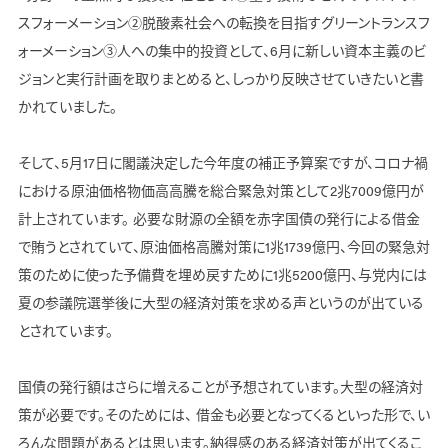
スフォーメーション②脱酸素社会への転換を目指すグリーントランスフ
ォーメーション③人への集中的投資として、6月に新しい資本主義のビ
ジョンと実行計画を取りまとめると、しっかり反映させていきたいと書
かれていました。
そして、5月17日に閣議決定した今年度の補正予算案ですが、コロナ禍
における原油価格物価高高騰を総合緊急対策として2兆7009億円が
計上されています。 必要な財源の全額を赤字国債の発行による借金
で賄うとされていて、原油価格高騰対策に1兆1739億円、今回の緊急対
策のために使った予備費を埋め戻すために1兆5200億円、与党内には
夏の参議院選挙後に大型の経済対策を求める声というのが出ている
とされています。
国債の発行額はさらに増えることが予想されています。大型の経済対
策が必要です。そのためには、 借金も必要となってくるといった形で、い
ろんな問題があるとは思います。納得感のある経済対策が出てくるこ